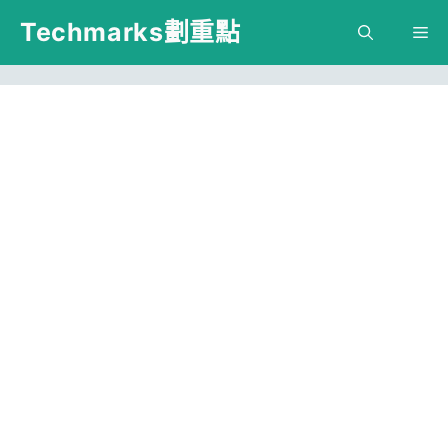
跳
Techmarks劃重點
M
至
主
要
內
容