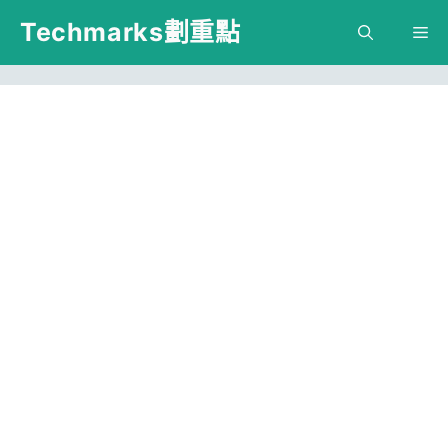
跳
Techmarks劃重點
M
至
主
要
內
容