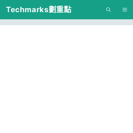
跳
Techmarks劃重點
M
至
主
要
內
容