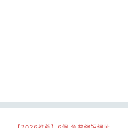
【2026推薦】6個 免費縮短網址