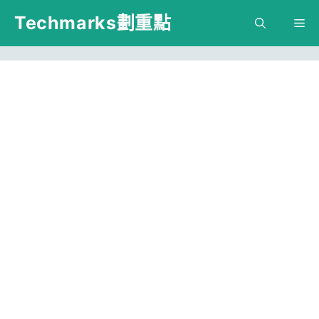
跳
Techmarks劃重點
M
至
主
要
內
容