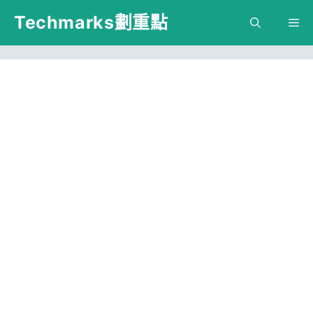
跳
Techmarks劃重點
M
至
主
要
內
容