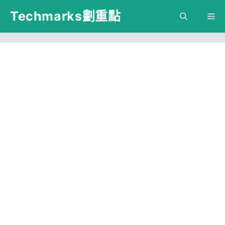
跳
Techmarks劃重點
M
至
主
要
內
容