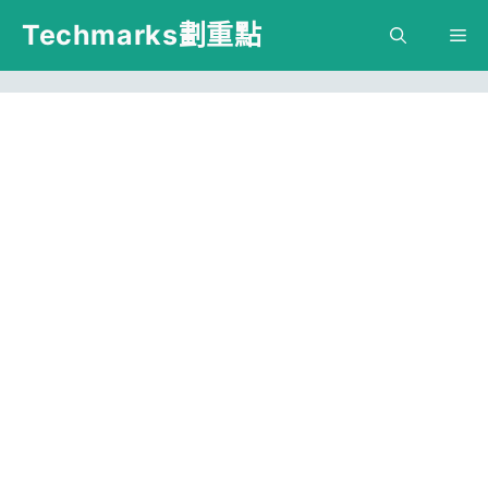
跳
Techmarks劃重點
M
至
主
要
內
容