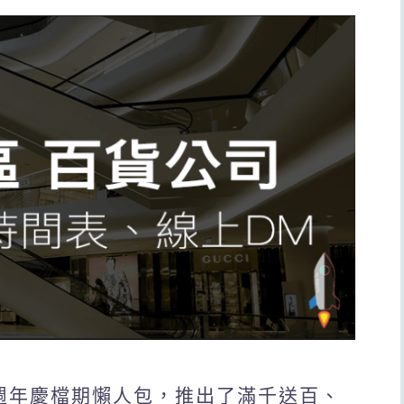
6週年慶檔期懶人包，推出了滿千送百、