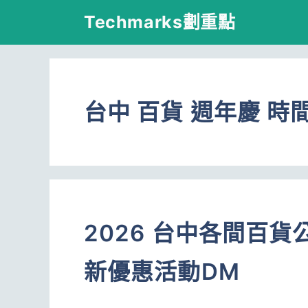
跳
Techmarks劃重點
至
主
要
台中 百貨 週年慶 時
內
容
2026 台中各間百
新優惠活動DM