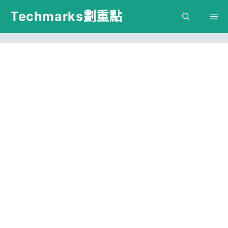
跳
Techmarks劃重點
M
至
主
要
內
容