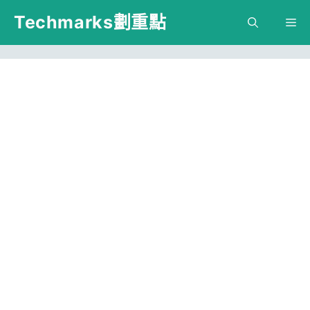
跳
Techmarks劃重點
M
至
主
要
內
容