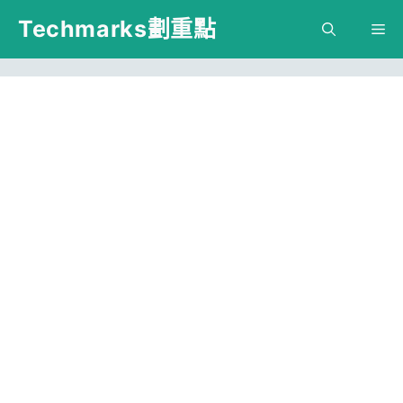
跳
Techmarks劃重點
M
至
主
要
內
容