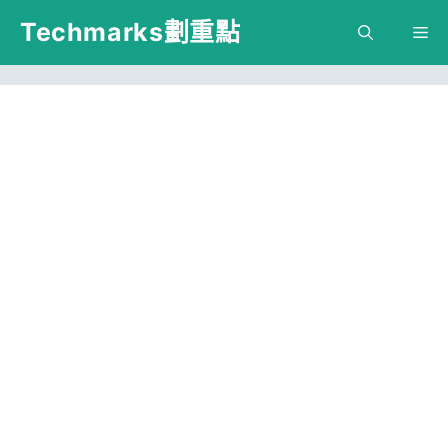
跳
Techmarks劃重點
M
至
主
要
內
容