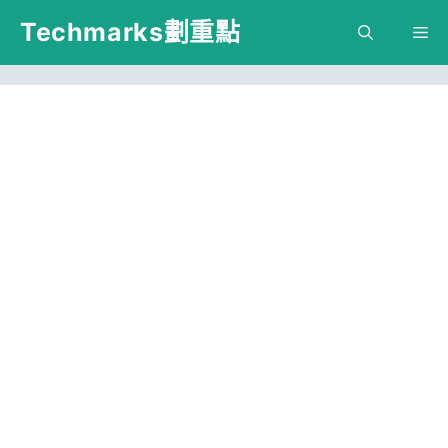
跳
Techmarks劃重點
M
至
主
要
內
容