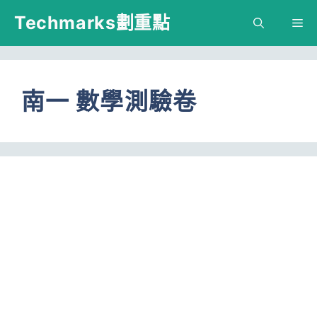
跳
Techmarks劃重點
M
至
主
要
南一 數學測驗卷
內
容