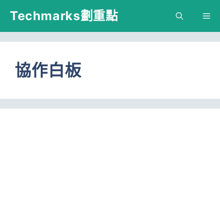
跳
Techmarks劃重點
M
至
主
要
協作白板
內
容