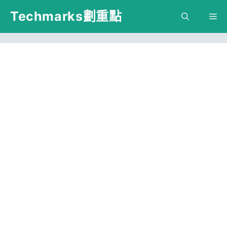
跳
Techmarks劃重點
M
至
主
要
內
容