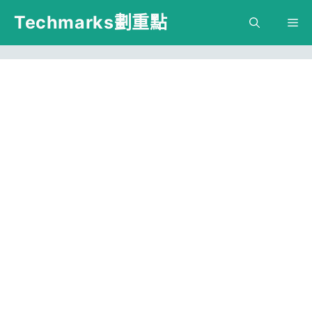
跳
Techmarks劃重點
M
至
主
要
內
容