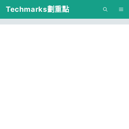
跳
Techmarks劃重點
M
至
主
要
內
容