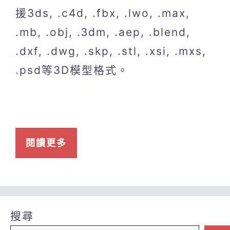
援3ds, .c4d, .fbx, .lwo, .max,
.mb, .obj, .3dm, .aep, .blend,
.dxf, .dwg, .skp, .stl, .xsi, .mxs,
.psd等3D模型格式。
閱讀更多
搜尋