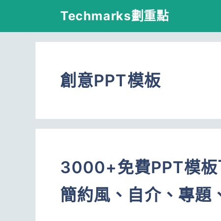
跳
Techmarks劃重點
至
主
要
創意PPT模板
內
容
3000+免費PPT
簡約風、自介、專題、