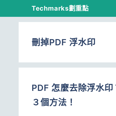
跳
Techmarks劃重點
至
主
要
刪掉PDF 浮水印
內
容
PDF 怎麼去除浮水印
３個方法！