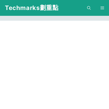
跳
Techmarks劃重點
M
至
主
要
內
容