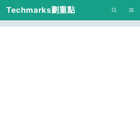
跳
Techmarks劃重點
M
至
主
要
內
容