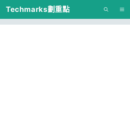
跳
Techmarks劃重點
M
至
主
要
內
容