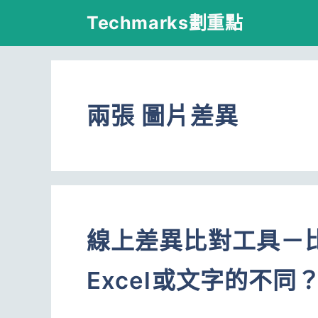
跳
Techmarks劃重點
至
主
要
兩張 圖片差異
內
容
線上差異比對工具－比
Excel或文字的不同