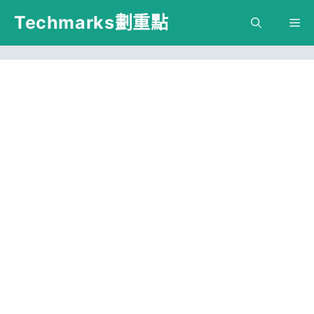
跳
Techmarks劃重點
M
至
主
要
內
容