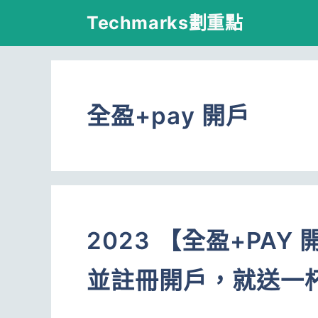
跳
Techmarks劃重點
至
主
要
全盈+pay 開戶
內
容
2023 【全盈+PA
並註冊開戶，就送一