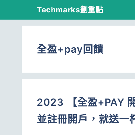
跳
Techmarks劃重點
至
主
要
全盈+pay回饋
內
容
2023 【全盈+PA
並註冊開戶，就送一