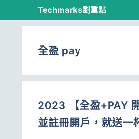
跳
Techmarks劃重點
至
主
要
全盈 pay
內
容
2023 【全盈+PA
並註冊開戶，就送一