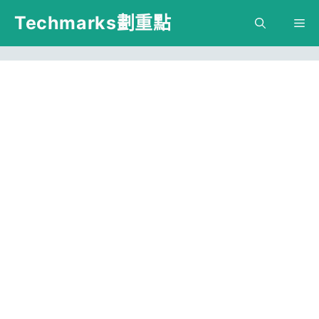
跳
Techmarks劃重點
M
至
主
要
內
容