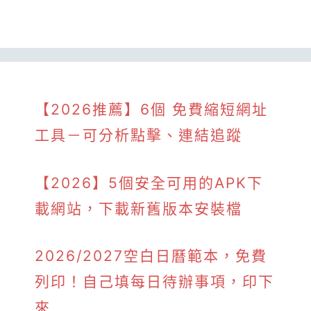
【2026推薦】6個 免費縮短網址
工具－可分析點擊、連結追蹤
【2026】5個安全可用的APK下
載網站，下載新舊版本安裝檔
2026/2027空白日曆範本，免費
列印！自己填每日待辦事項，印下
來