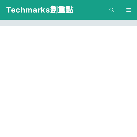
跳
Techmarks劃重點
M
至
主
要
內
容