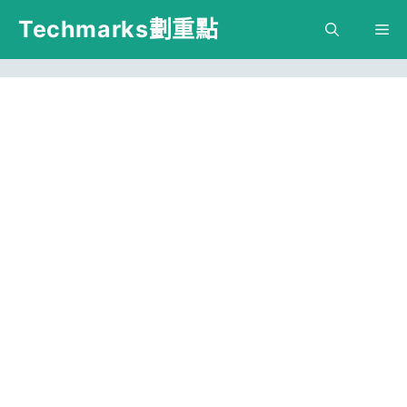
跳
Techmarks劃重點
M
至
主
要
內
容