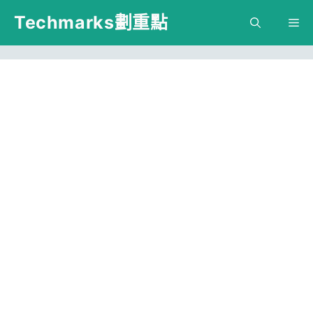
跳
Techmarks劃重點
M
至
主
要
內
容