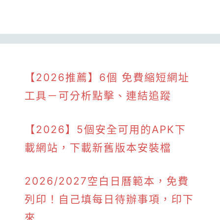
【2026推薦】6個 免費縮短網址
工具－可分析點擊、連結追蹤
【2026】5個安全可用的APK下
載網站，下載新舊版本安裝檔
2026/2027空白日曆範本，免費
列印！自己填每日待辦事項，印下
來