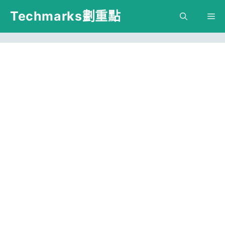
跳
Techmarks劃重點
M
至
主
要
內
容