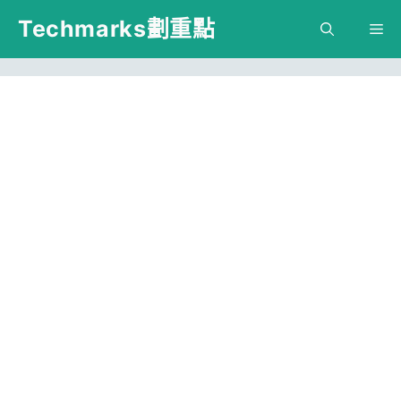
跳
Techmarks劃重點
M
至
主
要
內
容