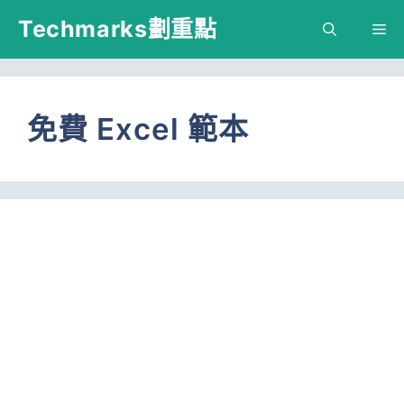
跳
Techmarks劃重點
M
至
主
要
免費 Excel 範本
內
容