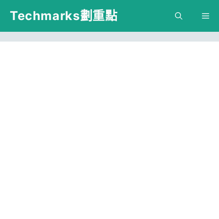
跳
Techmarks劃重點
M
至
主
要
內
容