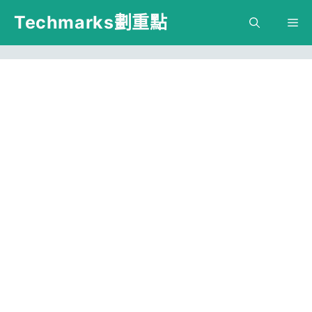
跳
Techmarks劃重點
M
至
主
要
內
容