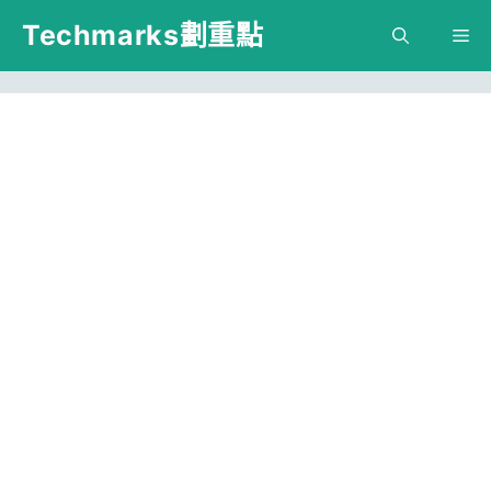
跳
Techmarks劃重點
M
至
主
要
內
容