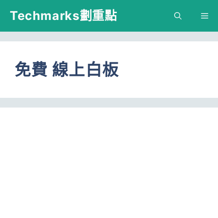
跳
Techmarks劃重點
M
至
主
要
免費 線上白板
內
容