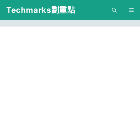
跳
Techmarks劃重點
M
至
主
要
內
容