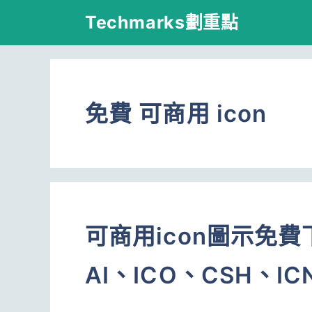
跳
Techmarks劃重點
至
主
要
免費 可商用 icon
內
容
可商用icon圖示免費
AI、ICO、CSH、I