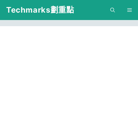
跳
Techmarks劃重點
M
至
主
要
內
容