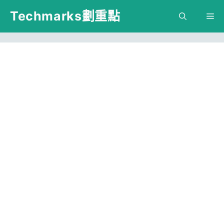
跳
Techmarks劃重點
M
至
主
要
內
容