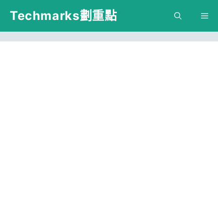
跳
Techmarks劃重點
M
至
主
要
內
容