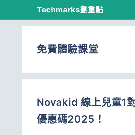
跳
Techmarks劃重點
至
主
要
免費體驗課堂
內
容
Novakid 線上兒童1
優惠碼2025！