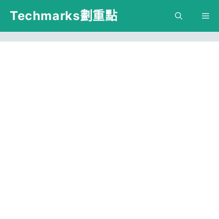
跳
Techmarks劃重點
M
至
主
要
內
容