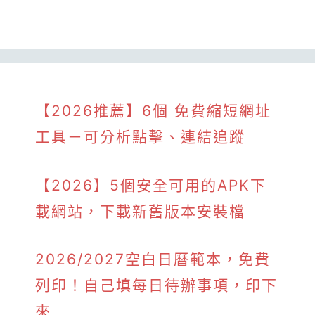
【2026推薦】6個 免費縮短網址
工具－可分析點擊、連結追蹤
【2026】5個安全可用的APK下
載網站，下載新舊版本安裝檔
2026/2027空白日曆範本，免費
列印！自己填每日待辦事項，印下
來