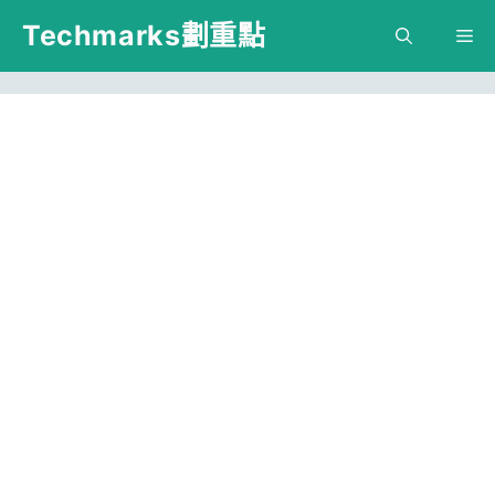
跳
Techmarks劃重點
M
至
主
要
內
容