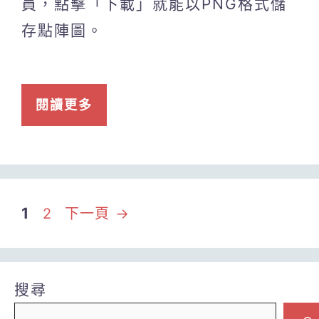
員，點擊「下載」就能以PNG格式儲
存點陣圖。
閱讀更多
頁
頁
1
2
下一頁
→
面
面
搜尋