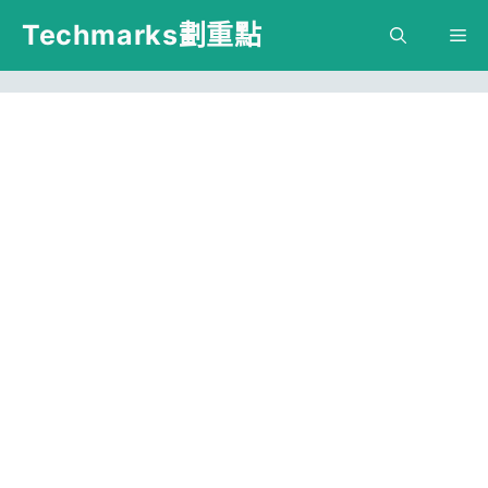
跳
Techmarks劃重點
M
至
主
要
內
容