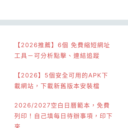
【2026推薦】6個 免費縮短網址
工具－可分析點擊、連結追蹤
【2026】5個安全可用的APK下
載網站，下載新舊版本安裝檔
2026/2027空白日曆範本，免費
列印！自己填每日待辦事項，印下
來