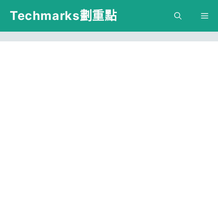
跳
Techmarks劃重點
M
至
主
要
內
容