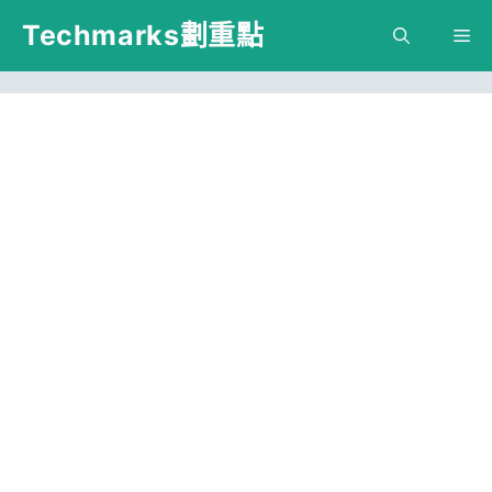
跳
Techmarks劃重點
M
至
主
要
內
容